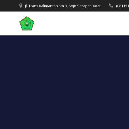
Skip
Jl. Trans Kalimantan Km.9, Anjir Serapat Barat
(08115
to
content