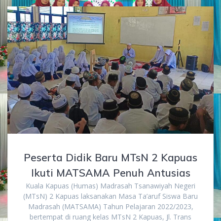
Peserta Didik Baru MTsN 2 Kapuas
Ikuti MATSAMA Penuh Antusias
Kuala Kapuas (Humas) Madrasah Tsanawiyah Negeri
(MTsN) 2 Kapuas laksanakan Masa Ta’aruf Siswa Baru
Madrasah (MATSAMA) Tahun Pelajaran 2022/2023,
bertempat di ruang kelas MTsN 2 Kapuas, Jl. Trans