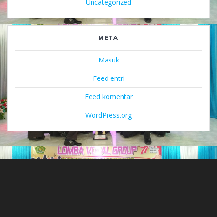
Uncategorized
META
Masuk
Feed entri
Feed komentar
WordPress.org