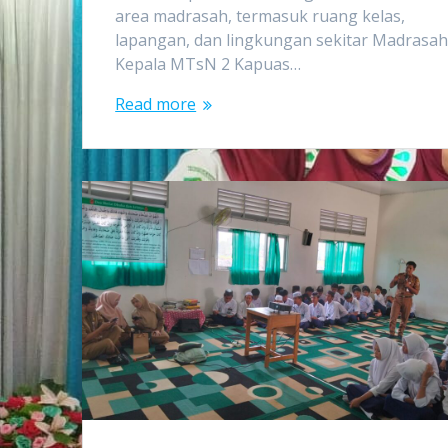
area madrasah, termasuk ruang kelas,
lapangan, dan lingkungan sekitar Madrasah
Kepala MTsN 2 Kapuas…
Read more