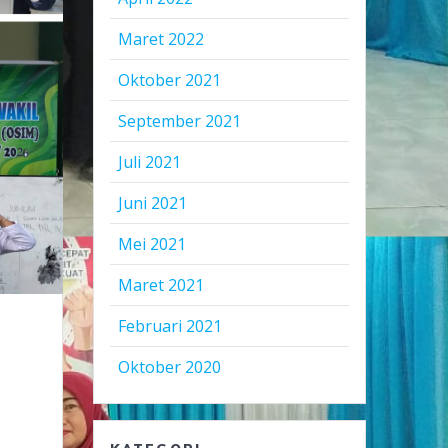
Maret 2022
Oktober 2021
September 2021
Juli 2021
Juni 2021
Mei 2021
Maret 2021
Februari 2021
Oktober 2020