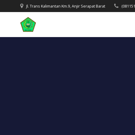
Skip
Jl. Trans Kalimantan Km.9, Anjir Serapat Barat
(08115
to
content