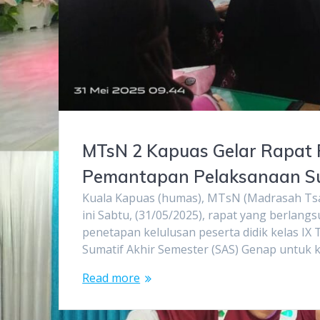
MTsN 2 Kapuas Gelar Rapat 
Pemantapan Pelaksanaan Su
Kuala Kapuas (humas), MTsN (Madrasah Tsa
ini Sabtu, (31/05/2025), rapat yang berlan
penetapan kelulusan peserta didik kelas I
Sumatif Akhir Semester (SAS) Genap untuk ke
Read more