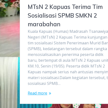
MTsN 2 Kapuas Terima Tim
Sosialisasi SPMB SMKN 2
marabahan
Kuala Kapuas (Humas) Madrasah Tsanawiy
Negeri (MTsN) 2 Kapuas Terima kunjungan
tim sosialisasi Sistem Penerimaan Murid Ba
(SPMB), kedatangan tersebut dalam rangka
mensosialisasikan penerima peserta didik
baru, bertempat di aula MTsN 2 Kapuas unit
KM.10, Senin (19/05). Peserta didik MTsN 2
Kapuas nampak serius nah antusias menyi
materi sosialisasi.Dalam kegiatan tersebut, 
sosialisasi SPMB…
Read more