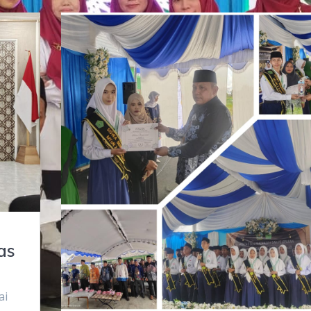
as
ai