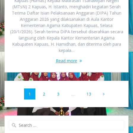
Kapuas (Humas) Kepala Madrasah Tsanawiyah Negeri
(MTsN) 2 Kapuas, H. Istanto, menghadiri kegiatan Serah
Terima Daftar Isian Pelaksanaan Anggaran (DIPA) Tahun
Anggaran 2026 yang dilaksanakan di Aula Kantor
Kementerian Agama Kabupaten Kapuas, Selasa
(20/1/2026). Serah terima DIPA tersebut diserahkan secara
langsung oleh Kepala Kantor Kementerian Agama
Kabupaten Kapuas, H. Hamidhan, dan diterima oleh para
kepala…
Read more
Posts
Page
Page
Page
Page
1
2
3
…
13
navigation
Search
for: