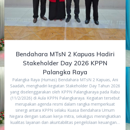
Bendahara MTsN 2 Kapuas Hadiri
Stakeholder Day 2026 KPPN
Palangka Raya
Palangka Raya (Humas) Bendahara MTsN 2 Kapuas, Ani
Saadah, menghadiri kegiatan Stakeholder Day Tahun 2026
yang diselenggarakan oleh KPPN Palangkaraya pada Rabu
(11/2/2026) di Aula KPPN Palangkaraya. Kegiatan tersebut
merupakan agenda resmi dalam rangka memperkuat
sinergi antara KPPN selaku Kuasa Bendahara Umum
Negara dengan satuan kerja mitra, sekaligus meningkatkan
kualitas layanan dan akuntabilitas pengelolaan keuangan…