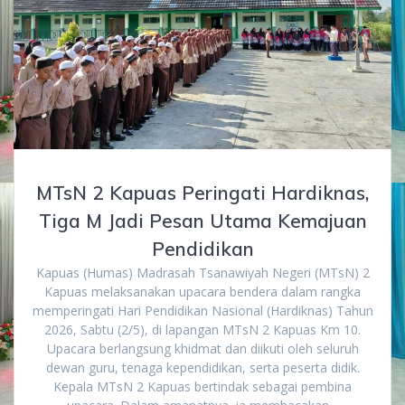
MTsN 2 Kapuas Peringati Hardiknas,
Tiga M Jadi Pesan Utama Kemajuan
Pendidikan
Kapuas (Humas) Madrasah Tsanawiyah Negeri (MTsN) 2
Kapuas melaksanakan upacara bendera dalam rangka
memperingati Hari Pendidikan Nasional (Hardiknas) Tahun
2026, Sabtu (2/5), di lapangan MTsN 2 Kapuas Km 10.
Upacara berlangsung khidmat dan diikuti oleh seluruh
dewan guru, tenaga kependidikan, serta peserta didik.
Kepala MTsN 2 Kapuas bertindak sebagai pembina