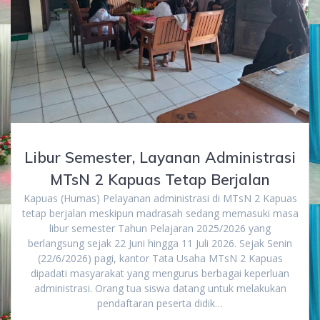
Libur Semester, Layanan Administrasi
MTsN 2 Kapuas Tetap Berjalan
Kapuas (Humas) Pelayanan administrasi di MTsN 2 Kapuas
tetap berjalan meskipun madrasah sedang memasuki masa
libur semester Tahun Pelajaran 2025/2026 yang
berlangsung sejak 22 Juni hingga 11 Juli 2026. Sejak Senin
(22/6/2026) pagi, kantor Tata Usaha MTsN 2 Kapuas
dipadati masyarakat yang mengurus berbagai keperluan
administrasi. Orang tua siswa datang untuk melakukan
pendaftaran peserta didik…