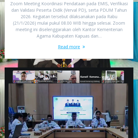
Zoom Meeting Koordinasi Pendataan pada EMIS, Verifikasi
dan Validasi Peserta Didik (Verval PD), serta PDUM Tahun
2026. Kegiatan tersebut dilaksanakan pada Rabu
(21/1/2026) mulai pukul 08.00 WIB hingga selesai. Zoom
meeting ini diselenggarakan oleh Kantor Kementerian
Agama Kabupaten Kapuas dan…
Read more