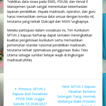
“Validitas data siswa pada EMIS, PDUM, dan Verval E
Manajemen Ijazah sangat menentukan keberhasilan
layanan pendidikan. Kepala madrasah, operator, dan guru
harus memastikan semua data sesuai dengan kondisi riil,
terutama yang terkait Dukcapil dan NISN.”ungkapnya.
Melalui partisipasi dalam sosialisasi ini, Tim Kurikulum
MTsN 2 Kapuas berharap dapat semakin meningkatkan
kualitas pengelolaan kurikulum serta memastikan
pemenuhan standar nasional pendidikan madrasah,
terutama terkait optimalisasi penggunaan Buku Teks
Utama sebagai sumber belajar wajib di lingkungan
madrasah.(Rifai)
Navigasi
Next
Next:
MTsN 2 Kapuas
Previous
Previous:
MTsN 2
pos
post:
Kibarkan Bendera
post:
Kapuas Ikuti Sosialisasi
Setengah Tiang, Hormati
PPDB SMA Unggul
Wafatnya Wakil Presiden
Garuda TA 2026/2027