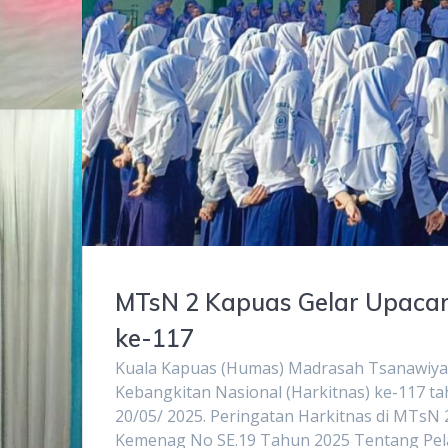
MTsN 2 Kapuas Gelar Upacar
ke-117
Kuala Kapuas (Humas) Madrasah Tsanawiya
Kebangkitan Nasional (Harkitnas) ke-117 t
20/05/ 2025. Peringatan Harkitnas di MTsN
Kemenag No SE.19 Tahun 2025 Tentang Pel