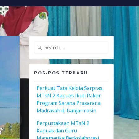
Search
for:
POS-POS TERBARU
Perkuat Tata Kelola Sarpras,
MTsN 2 Kapuas Ikuti Rakor
Program Sarana Prasarana
Madrasah di Banjarmasin
Perpustakaan MTsN 2
Kapuas dan Guru
Matematika Berkolaborasi