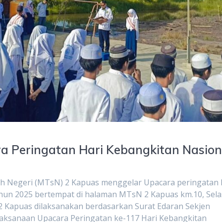
a Peringatan Hari Kebangkitan Nasion
h Negeri (MTsN) 2 Kapuas menggelar Upacara peringatan 
ahun 2025 bertempat di halaman MTsN 2 Kapuas km.10, Sela
 2 Kapuas dilaksanakan berdasarkan Surat Edaran Sekjen
aksanaan Upacara Peringatan ke-117 Hari Kebangkitan