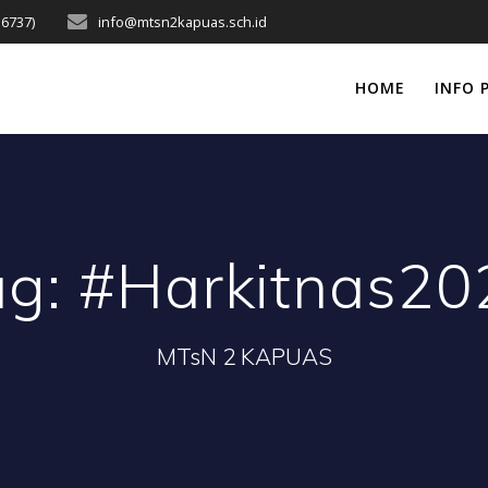
16737)
info@mtsn2kapuas.sch.id
HOME
INFO 
ag:
#Harkitnas20
MTsN 2 KAPUAS