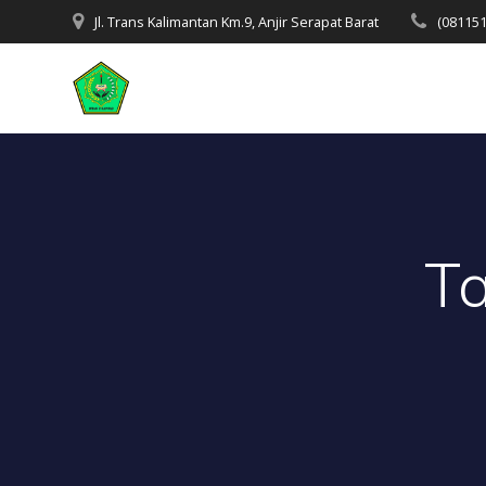
Skip
Jl. Trans Kalimantan Km.9, Anjir Serapat Barat
(08115
to
content
T