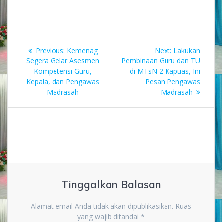
Navigasi
Previous
Next
Previous:
Kemenag
Next:
Lakukan
pos
post:
post:
Segera Gelar Asesmen
Pembinaan Guru dan TU
Kompetensi Guru,
di MTsN 2 Kapuas, Ini
Kepala, dan Pengawas
Pesan Pengawas
Madrasah
Madrasah
Tinggalkan Balasan
Alamat email Anda tidak akan dipublikasikan.
Ruas
yang wajib ditandai
*