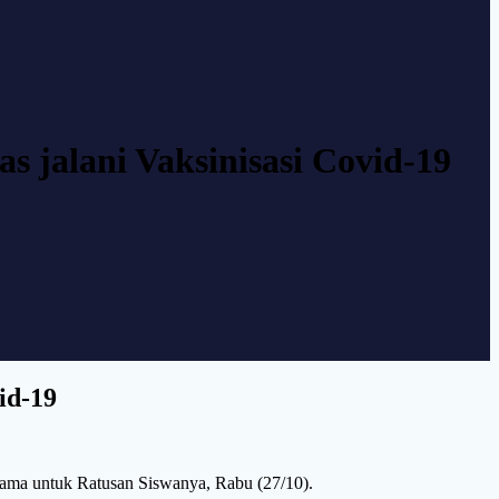
 jalani Vaksinisasi Covid-19
id-19
tama untuk Ratusan Siswanya, Rabu (27/10).