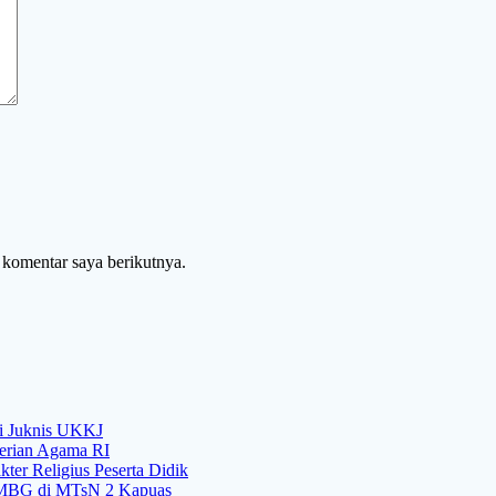
 komentar saya berikutnya.
si Juknis UKKJ
rian Agama RI
er Religius Peserta Didik
i MBG di MTsN 2 Kapuas