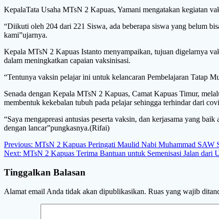
KepalaTata Usaha MTsN 2 Kapuas, Yamani mengatakan kegiatan vaksin
“Diikuti oleh 204 dari 221 Siswa, ada beberapa siswa yang belum bis
kami”ujarnya.
Kepala MTsN 2 Kapuas Istanto menyampaikan, tujuan digelarnya vak
dalam meningkatkan capaian vaksinisasi.
“Tentunya vaksin pelajar ini untuk kelancaran Pembelajaran Tatap 
Senada dengan Kepala MTsN 2 Kapuas, Camat Kapuas Timur, melalui 
membentuk kekebalan tubuh pada pelajar sehingga terhindar dari cov
“Saya mengapreasi antusias peserta vaksin, dan kerjasama yang baik
dengan lancar”pungkasnya.(Rifai)
Navigasi
Previous
Previous:
MTsN 2 Kapuas Peringati Maulid Nabi Muhammad SAW 
Next
post:
Next:
MTsN 2 Kapuas Terima Bantuan untuk Semenisasi Jalan dar
pos
post:
Tinggalkan Balasan
Alamat email Anda tidak akan dipublikasikan.
Ruas yang wajib ditan