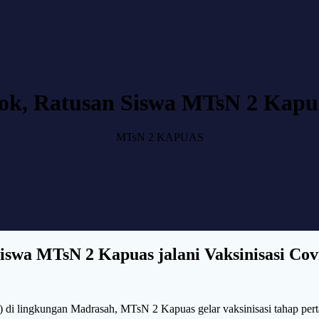
, Ratusan Siswa MTsN 2 Kapuas
MTsN 2 KAPUAS
swa MTsN 2 Kapuas jalani Vaksinisasi Cov
 di lingkungan Madrasah, MTsN 2 Kapuas gelar vaksinisasi tahap per