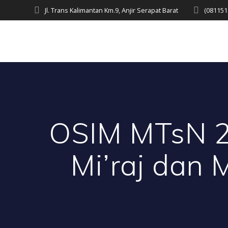
Skip
Jl. Trans Kalimantan Km.9, Anjir Serapat Barat
(081151
to
content
OSIM MTsN 2 
Mi’raj dan 