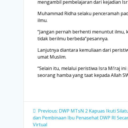
mengambil pembelajaran dari kejadian Isra
Muhammad Ridha selaku penceramah pad
ilmu.
“Jangan pernah berhenti menuntut ilmu, 
tidak berilmu berbeda”pesannya.
Lanjutnya diantara kemuliaan dari peristi
umat Muslim.
“Selain itu, melalui peristiwa Isra Mi’ra
seorang hamba yang taat kepada Allah SW
Navigasi
Previous
Previous:
DWP MTsN 2 Kapuas Ikuti Silat
post:
pos
dan Pembinaan Ibu Penasehat DWP RI Seca
Virtual