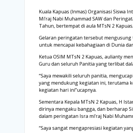
Kuala Kapuas (lnmas) Organisasi Siswa I
Mi’raj Nabi Muhammad SAW dan Peringata
Tahun, bertempat di aula MTsN 2 Kapuas.
Gelaran peringatan tersebut mengusun
untuk mencapai kebahagiaan di Dunia dan 
Ketua OSIM MTsN 2 Kapuas, aulianty me
Guru dan seluruh Panitia yang terlibat da
“Saya mewakili seluruh panitia, menguc
yang mendukung kegiatan ini, terutama k
kegiatan hari ini”ucapnya.
Sementara Kepala MTsN 2 Kapuas, H Istan
dirinya mengaku bangga, dan berharap S
dalam peringatan Isra mi’raj Nabi Muha
“Saya sangat mengapresiasi kegiatan yang