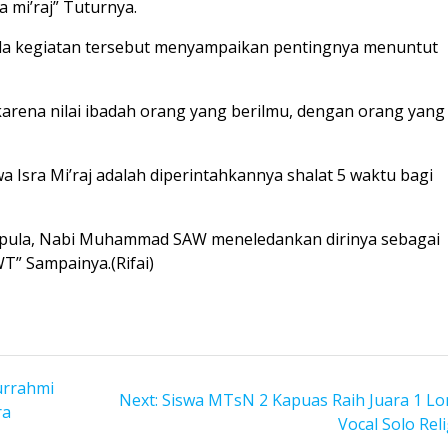
 mi’raj” Tuturnya.
a kegiatan tersebut menyampaikan pentingnya menuntut
karena nilai ibadah orang yang berilmu, dengan orang yang
wa Isra Mi’raj adalah diperintahkannya shalat 5 waktu bagi
j ini pula, Nabi Muhammad SAW meneledankan dirinya sebagai
T” Sampainya.(Rifai)
urrahmi
Next
Next:
Siswa MTsN 2 Kapuas Raih Juara 1 L
ra
post:
Vocal Solo Reli