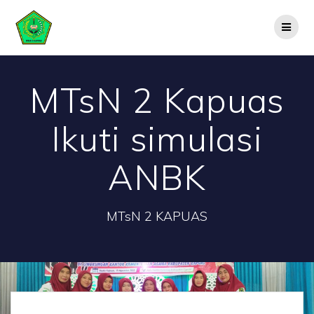
Skip
to
content
MTsN 2 Kapuas
Ikuti simulasi
ANBK
MTsN 2 KAPUAS