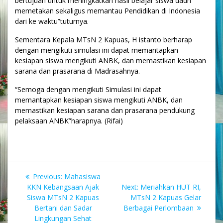
bertujuan untuk meningkatkan hasil belajar siswa dadn
memetakan sekaligus memantau Pendidikan di Indonesia
dari ke waktu”tuturnya.
Sementara Kepala MTsN 2 Kapuas, H istanto berharap
dengan mengikuti simulasi ini dapat memantapkan
kesiapan siswa mengikuti ANBK, dan memastikan kesiapan
sarana dan prasarana di Madrasahnya.
“Semoga dengan mengikuti Simulasi ini dapat
memantapkan kesiapan siswa mengikuti ANBK, dan
memastikan kesiapan sarana dan prasarana pendukung
pelaksaan ANBK”harapnya. (Rifai)
Navigasi
Previous
Previous:
Mahasiswa
pos
post:
Next
KKN Kebangsaan Ajak
Next:
Meriahkan HUT RI,
post:
Siswa MTsN 2 Kapuas
MTsN 2 Kapuas Gelar
Bertani dan Sadar
Berbagai Perlombaan
Lingkungan Sehat