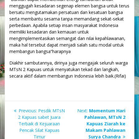
menggugah kesadaran segenap elemen bangsa untuk terus
bersatu mengutamakan persatuan dan kesatuan bangsa
serta membantu sesama tanpa memandang sekat-sekat
perbedaan. Apabila setiap insan masyarakat Indonesia
memiliki kesadaran dan kemauan untuk
mengimplementasikan semangat dan nilai kepahlawanan,
maka hal tersebut dapat menjadi salah satu modal untuk
membangun bangsa”harapnya
Diakhir sambutannya, dirinya juga mengajak seluruh warga
MTsN 2 Kapuas untuk menyatukan tekad dan langkah,
secara aktif dalam membangun Indonesia lebih baik.(Rifai)
Navigasi
Previous
Next
Previous:
Pesdik MTsN
Next:
Momentum Hari
pos
post:
post:
2 Kapuas sabet Juara
Pahlawan, MTsN 2
Terbaik di Kejuaraan
Kapuas Ziarah ke
Pencak Silat Kapuas
Makam Pahlawan
Timur
Surya Chandra