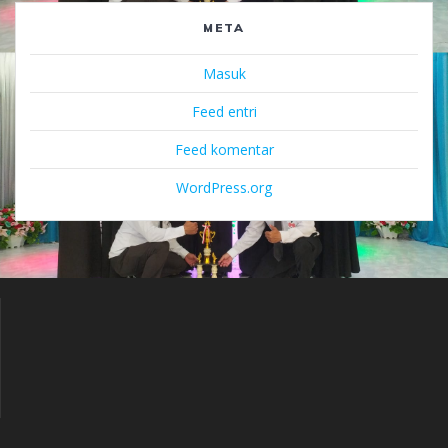
META
Masuk
Feed entri
Feed komentar
WordPress.org