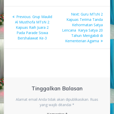
Navigasi
Next
Next:
Guru MTsN 2
Previous
Previous:
Grup Maulid
pos
post:
Kapuas Terima Tanda
post:
Al Musthofa MTsN 2
Kehormatan Satya
Kapuas Raih Juara 2
Lencana Karya Satya 20
Pada Parade Siswa
Tahun Mengabdi di
Bershalawat Ke-3
Kementerian Agama
Tinggalkan Balasan
Alamat email Anda tidak akan dipublikasikan.
Ruas
yang wajib ditandai
*
Komentar
*