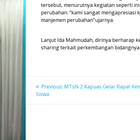
tersebut, menurutnya kegiatan seperti 
perubahan. “kami sangat mengapresiasi k
manjemen perubahan”ujarnya.
Lanjut Ida Mahmudah, dirinya berharap keg
sharing terkait perkembangan bidangnya.
Navigasi
Previous
Previous:
MTsN 2 Kapuas Gelar Rapat Kel
post:
pos
Siswa