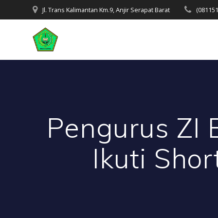
Skip
Jl. Trans Kalimantan Km.9, Anjir Serapat Barat
(08115
to
content
Pengurus ZI
Ikuti Sho