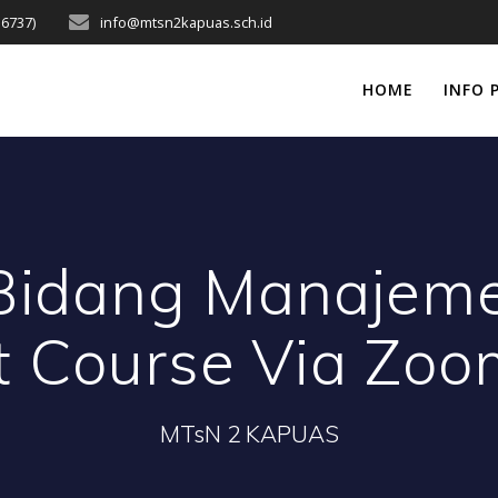
16737)
info@mtsn2kapuas.sch.id
HOME
INFO 
 Bidang Manajem
rt Course Via Zo
MTsN 2 KAPUAS