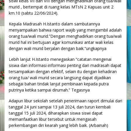
siswi kelas VII dan VIII dengan menghadirkan orang tua/wali
murid , bertempat di ruang kelas MTsN 2 Kapuas unit 2
km.10 (sabtu 22/06/2024).
Kepala Madrasah H.Istanto dalam sambutannya
menyampaikan bahwa raport wajib yang mengambil adalah
orang tua/wali murid.”Dengan menghadirkan orang tua/wali
murid hal ini bertujuan agar komunikasi antar wali kelas
dengan wali murid berjalan dengan baik.”ungkapnya
Lebih lanjut H.Istanto menegaskan “catatan mengenai
siswa dan informasi-informasi penting dari madrasah dapat
tersampaikan dengan efektif, selain itu dengan kehadiran
orang tua/ wali murid secara langsung dapat dijadikan
sebagai bahan tindak lanjut pembinaan kepada putra
putrinya ketika sampai dirumah.” Tegasnya
Adapun libur sekolah setelah penerimaan raport dimulai dari
tanggal 24 juni sampai 13 juli 2024, dan turun kembali
tanggal 15 juli 2024, diharapkan siswa siswi dapat
memanfaatkan libur tersebut untuk mengasah
perkembangan diri kearah yang lebih baik. (Arbainah)