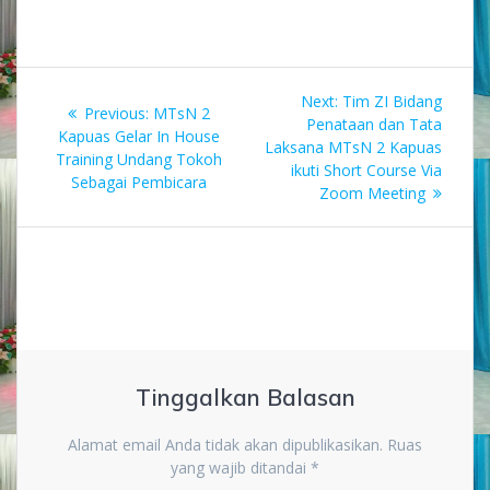
Navigasi
Next
Next:
Tim ZI Bidang
Previous
Previous:
MTsN 2
pos
post:
Penataan dan Tata
post:
Kapuas Gelar In House
Laksana MTsN 2 Kapuas
Training Undang Tokoh
ikuti Short Course Via
Sebagai Pembicara
Zoom Meeting
Tinggalkan Balasan
Alamat email Anda tidak akan dipublikasikan.
Ruas
yang wajib ditandai
*