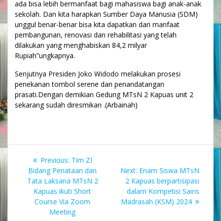
ada bisa lebih bermanfaat bagi mahasiswa bagi anak-anak
sekolah. Dan kita harapkan Sumber Daya Manusia (SDM)
unggul benar-benar bisa kita dapatkan dari manfaat
pembangunan, renovasi dan rehabilitasi yang telah
dilakukan yang menghabiskan 84,2 milyar
Rupiah”ungkapnya.
Senjutnya Presiden Joko Widodo melakukan prosesi
penekanan tombol serene dan penandatangan
prasati.Dengan demikian Gedung MTsN 2 Kapuas unit 2
sekarang sudah diresmikan .(Arbainah)
Navigasi
Previous
Previous:
Tim ZI
pos
post:
Next
Bidang Penataan dan
Next:
Enam Siswa MTsN
post:
Tata Laksana MTsN 2
2 Kapuas berpartisipasi
Kapuas ikuti Short
dalam Kompetisi Sains
Course Via Zoom
Madrasah (KSM) 2024
Meeting