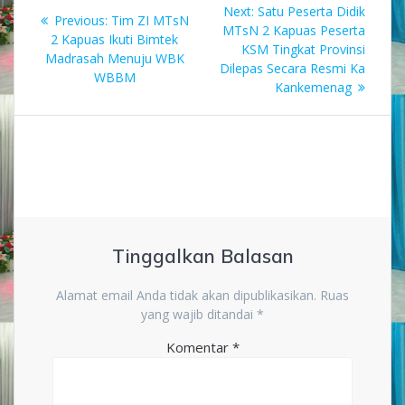
Navigasi
Next
Next:
Satu Peserta Didik
Previous
Previous:
Tim ZI MTsN
pos
post:
MTsN 2 Kapuas Peserta
post:
2 Kapuas Ikuti Bimtek
KSM Tingkat Provinsi
Madrasah Menuju WBK
Dilepas Secara Resmi Ka
WBBM
Kankemenag
Tinggalkan Balasan
Alamat email Anda tidak akan dipublikasikan.
Ruas
yang wajib ditandai
*
Komentar
*