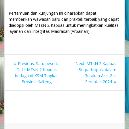
Pertemuan dan kunjungan ini diharapkan dapat
memberikan wawasan baru dan praktek terbaik yang dapat
diadopsi oleh MTsN 2 Kapuas untuk meningkatkan kualitas
layanan dan Integritas Madrasah.(Arbainah)
Navigasi
Previous
Next
Previous:
Satu peserta
Next:
MTsN 2 Kapuas
pos
post:
post:
Didik MTsN 2 Kapuas
Berpartisipasi dalam
berlaga di KSM Tingkat
Gerakan Aksi Gizi
Provinsi Kalteng
Serentak 2024