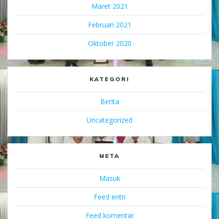
Maret 2021
Februari 2021
Oktober 2020
KATEGORI
Berita
Uncategorized
META
Masuk
Feed entri
Feed komentar