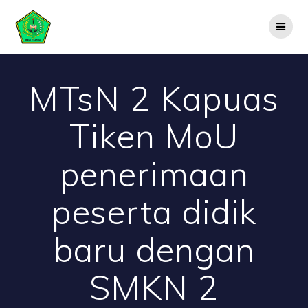
Skip
to
content
MTsN 2 Kapuas
Tiken MoU
penerimaan
peserta didik
baru dengan
SMKN 2