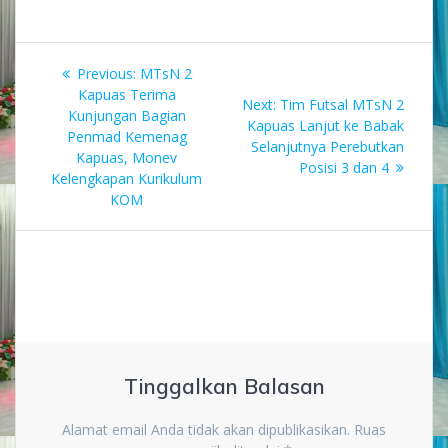
Navigasi
Previous
Previous:
MTsN 2
pos
post:
Kapuas Terima
Next
Next:
Tim Futsal MTsN 2
Kunjungan Bagian
post:
Kapuas Lanjut ke Babak
Penmad Kemenag
Selanjutnya Perebutkan
Kapuas, Monev
Posisi 3 dan 4
Kelengkapan Kurikulum
KOM
Tinggalkan Balasan
Alamat email Anda tidak akan dipublikasikan.
Ruas