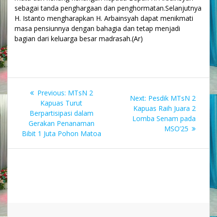
sebagai tanda penghargaan dan penghormatan.Selanjutnya
H. Istanto mengharapkan H. Arbainsyah dapat menikmati
masa pensiunnya dengan bahagia dan tetap menjadi
bagian dari keluarga besar madrasah.(Ar)
Navigasi
Previous
Previous:
MTsN 2
Next
Next:
Pesdik MTsN 2
pos
post:
Kapuas Turut
post:
Kapuas Raih Juara 2
Berpartisipasi dalam
Lomba Senam pada
Gerakan Penanaman
MSO’25
Bibit 1 Juta Pohon Matoa