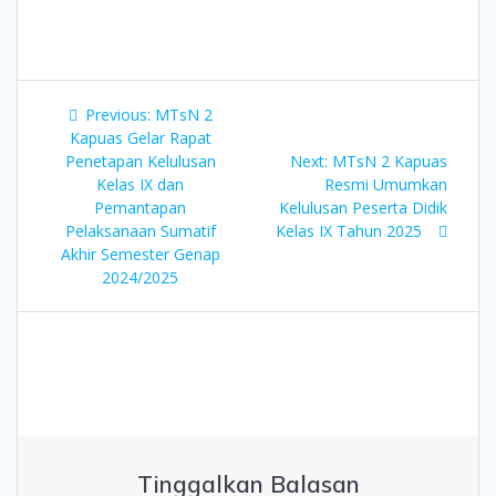
Navigasi
Previous
Previous:
MTsN 2
pos
post:
Kapuas Gelar Rapat
Next
Penetapan Kelulusan
Next:
MTsN 2 Kapuas
post:
Kelas IX dan
Resmi Umumkan
Pemantapan
Kelulusan Peserta Didik
Pelaksanaan Sumatif
Kelas IX Tahun 2025
Akhir Semester Genap
2024/2025
Tinggalkan Balasan