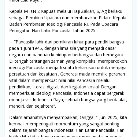
Kepala MTsN 2 Kapuas melalui Haji Zakiah, S, Ag berlaku
sebagai Pembina Upacara dan membacakan Pidato Kepala
Badan Pembinaan Ideologi Pancasila RI, Pada Upacara
Peringatan Hari Lahir Pancasila Tahun 2025
“Pancasila lahir dari pemikiran luhur para pendiri bangsa
pada 1 Juni 1945, dengan lima sila yang menjadi dasar
negara dan panduan kehidupan berbangsa dan bernegara.
Di tengah tantangan zaman yang kompleks, memperkokoh
ideologi Pancasila menjadi suatu keharusan untuk menjaga
persatuan dan kesatuan . Generasi muda memiliki peranan
vital dalam memperkuat nilai-nilai Pancasila melalui
pendidikan, literasi digital, dan kegiatan sosial. Dengan
memperkuat ideologi Pancasila, Indonesia dapat bergerak
menuju visi Indonesia Raya, sebuah bangsa yang berdaulat,
mandiri, dan sejahtera”.
Dalam amanatnya menyampaikan, tanggal 1 Juni 2025, kita
kembali memperingati momentum yang sangat penting
dalam sejarah bangsa Indonesia: Hari Lahir Pancasila. Hari
ketika kita tidak hanya mengenang rumusan dasar negara,