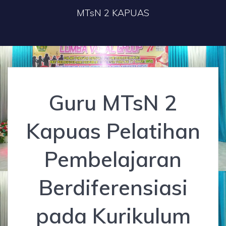
MTsN 2 KAPUAS
Guru MTsN 2
Kapuas Pelatihan
Pembelajaran
Berdiferensiasi
pada Kurikulum