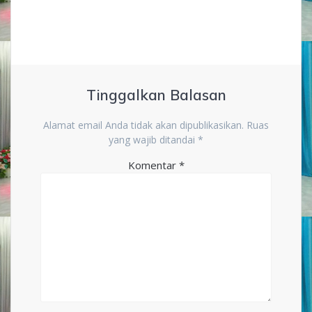
Tinggalkan Balasan
Alamat email Anda tidak akan dipublikasikan.
Ruas
yang wajib ditandai
*
Komentar
*