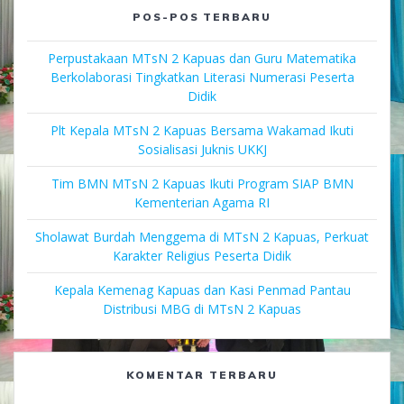
POS-POS TERBARU
Perpustakaan MTsN 2 Kapuas dan Guru Matematika
Berkolaborasi Tingkatkan Literasi Numerasi Peserta
Didik
Plt Kepala MTsN 2 Kapuas Bersama Wakamad Ikuti
Sosialisasi Juknis UKKJ
Tim BMN MTsN 2 Kapuas Ikuti Program SIAP BMN
Kementerian Agama RI
Sholawat Burdah Menggema di MTsN 2 Kapuas, Perkuat
Karakter Religius Peserta Didik
Kepala Kemenag Kapuas dan Kasi Penmad Pantau
Distribusi MBG di MTsN 2 Kapuas
KOMENTAR TERBARU