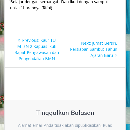
“Belajar dengan semangat, Dan Ikuti dengan sampai
tuntas” harapnya.(Rifai)
Navigasi
Previous
Previous:
Kaur TU
Next
Next:
Jumat Bersih,
pos
post:
MTsN 2 Kapuas Ikuti
post:
Persiapan Sambut Tahun
Rapat Pengawasan dan
Ajaran Baru
Pengendalian BMN
Tinggalkan Balasan
Alamat email Anda tidak akan dipublikasikan.
Ruas