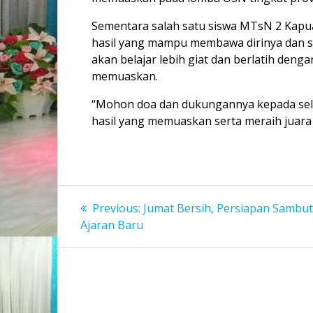
Sementara salah satu siswa MTsN 2 Kap
hasil yang mampu membawa dirinya dan sisw
akan belajar lebih giat dan berlatih de
memuaskan.
“Mohon doa dan dukungannya kepada sel
hasil yang memuaskan serta meraih juara 
Navigasi
Previous
Previous:
Jumat Bersih, Persiapan Sambu
post:
pos
Ajaran Baru