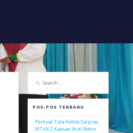
Search
for:
POS-POS TERBARU
Perkuat Tata Kelola Sarpras,
MTsN 2 Kapuas Ikuti Rakor