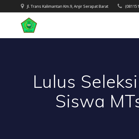
Skip
Jl. Trans Kalimantan Km.9, Anjir Serapat Barat
(08115
to
content
Lulus Seleks
Siswa MTs