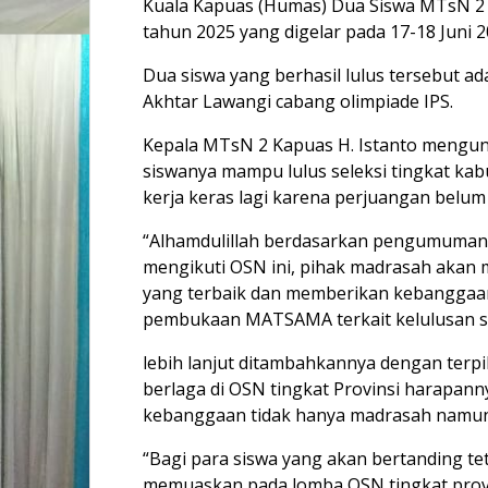
Kuala Kapuas (Humas) Dua Siswa MTsN 2 Ka
tahun 2025 yang digelar pada 17-18 Juni 20
Dua siswa yang berhasil lulus tersebut 
Akhtar Lawangi cabang olimpiade IPS.
Kepala MTsN 2 Kapuas H. Istanto mengu
siswanya mampu lulus seleksi tingkat kab
kerja keras lagi karena perjuangan belum
“Alhamdulillah berdasarkan pengumuman y
mengikuti OSN ini, pihak madrasah aka
yang terbaik dan memberikan kebanggaan 
pembukaan MATSAMA terkait kelulusan sel
lebih lanjut ditambahkannya dengan terpi
berlaga di OSN tingkat Provinsi harapan
kebanggaan tidak hanya madrasah namun
“Bagi para siswa yang akan bertanding te
memuaskan pada lomba OSN tingkat provi