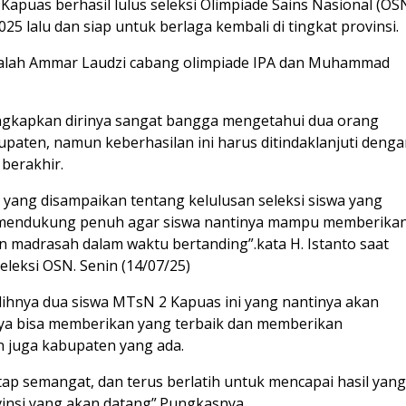
puas berhasil lulus seleksi Olimpiade Sains Nasional (OS
25 lalu dan siap untuk berlaga kembali di tingkat provinsi.
adalah Ammar Laudzi cabang olimpiade IPA dan Muhammad
ngkapkan dirinya sangat bangga mengetahui dua orang
upaten, namun keberhasilan ini harus ditindaklanjuti deng
 berakhir.
ang disampaikan tentang kelulusan seleksi siswa yang
n mendukung penuh agar siswa nantinya mampu memberika
madrasah dalam waktu bertanding”.kata H. Istanto saat
eksi OSN. Senin (14/07/25)
lihnya dua siswa MTsN 2 Kapuas ini yang nantinya akan
nya bisa memberikan yang terbaik dan memberikan
 juga kabupaten yang ada.
tap semangat, dan terus berlatih untuk mencapai hasil yan
nsi yang akan datang”.Pungkasnya.