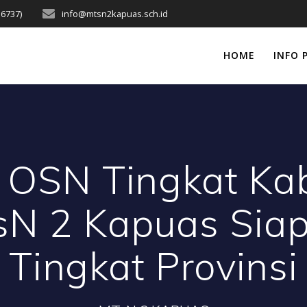
16737)
info@mtsn2kapuas.sch.id
HOME
INFO 
i OSN Tingkat K
N 2 Kapuas Siap
Tingkat Provinsi