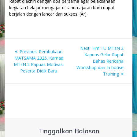
Rapat diakhiri dengan doa bersama agar pelaksanaan
kegiatan belajar mengajar di tahun ajaran baru dapat
berjalan dengan lancar dan sukses. (Ar)
Navigasi
Next
Next:
Tim TU MTsN 2
Previous
Previous:
Pembukaan
pos
post:
Kapuas Gelar Rapat
post:
MATSAMA 2025, Kamad
Bahas Rencana
MTsN 2 Kapuas Motivasi
Workshop dan In house
Peserta Didik Baru
Training
Tinggalkan Balasan