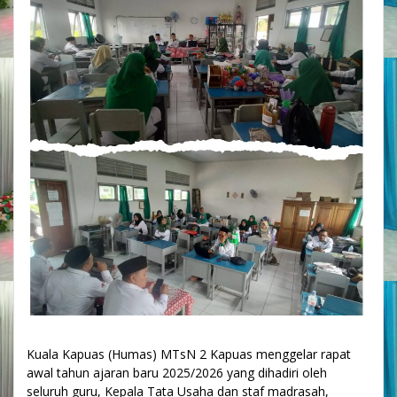
Kuala Kapuas (Humas) MTsN 2 Kapuas menggelar rapat
awal tahun ajaran baru 2025/2026 yang dihadiri oleh
seluruh guru, Kepala Tata Usaha dan staf madrasah,