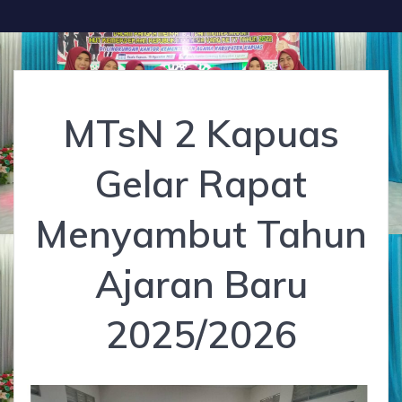
MTsN 2 Kapuas
Gelar Rapat
Menyambut Tahun
Ajaran Baru
2025/2026