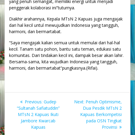
yang penuh semangat, memiliki energi untuk menjadi
penggerak kolaborasi ini”tuturnya.
Diakhir arahannya, Kepala MTsN 2 Kapuas juga mengajak
dari hal kecil untul mewujudkan Indonesia yang tangguh,
harmoni, dan bermartabat.
“Saya mengajak kalian semua untuk memulai dari hal-hal
kecil. Tanam satu pohon, bantu satu teman, edukasi satu
komunitas. Dari tindakan kecil ini, dampak besar akan lahir.
Bersama-sama, kita wujudkan Indonesia yang tangguh,
harmoni, dan bermartabat”pungkasnya.(Rifai).
Navigasi
Previous
Next
Previous:
Gudep
Next:
Penuh Optimisme,
pos
post:
post:
“Sultanah Safiatuddin”
Dua Pesdik MTsN 2
MTsN 2 Kapuas Ikuti
Kapuas Berkompetisi
Jambore Kwarcab
pada OSN Tingkat
Kapuas
Provinsi