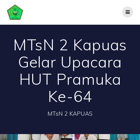
Skip
to
content
MTsN 2 Kapuas
Gelar Upacara
HUT Pramuka
Ke-64
MTsN 2 KAPUAS