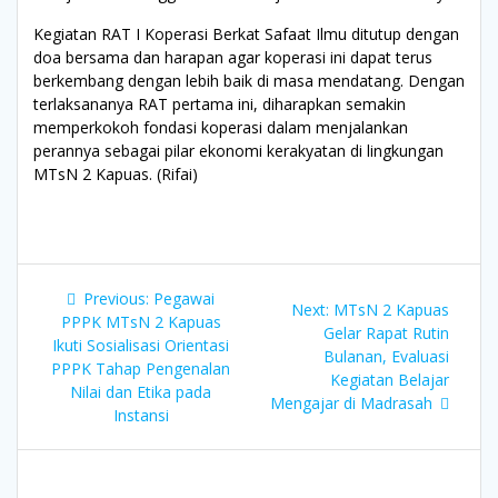
Kegiatan RAT I Koperasi Berkat Safaat Ilmu ditutup dengan
doa bersama dan harapan agar koperasi ini dapat terus
berkembang dengan lebih baik di masa mendatang. Dengan
terlaksananya RAT pertama ini, diharapkan semakin
memperkokoh fondasi koperasi dalam menjalankan
perannya sebagai pilar ekonomi kerakyatan di lingkungan
MTsN 2 Kapuas. (Rifai)
Navigasi
Previous
Previous:
Pegawai
Next
Next:
MTsN 2 Kapuas
pos
post:
PPPK MTsN 2 Kapuas
post:
Gelar Rapat Rutin
Ikuti Sosialisasi Orientasi
Bulanan, Evaluasi
PPPK Tahap Pengenalan
Kegiatan Belajar
Nilai dan Etika pada
Mengajar di Madrasah
Instansi