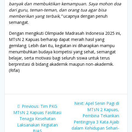
banyak dan membuktikan kemampuan. Saya mohon doa
dari guru, teman-teman, dan orang tua agar bisa
memberikan yang terbaik,”
ucapnya dengan penuh
semangat.
Dengan mengikuti Olimpiade Madrasah Indonesia 2025 ini,
MTsN 2 Kapuas berharap dapat meraih hasil yang
gemilang. Lebih dari itu, kegiatan ini diharapkan mampu
menumbuhkan budaya kompetisi yang sehat, semangat
belajar, serta motivasi bagi seluruh siswa untuk terus
berprestasi di bidang akademik maupun non-akademik.
(Rifai)
Navigasi
Next
Next:
Apel Senin Pagi di
Previous
Previous:
Tim PKG
pos
post:
MTsN 2 Kapuas,
post:
MTsN 2 Kapuas Fasilitasi
Pembina Tekankan
Tenaga Kesehatan
Pentingnya 3 Kata Ajaib
Laksanakan Kegiatan
dalam Kehidupan Sehari-
BIAS