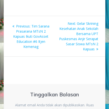
Navigasi
Next
Next:
Gelar Skrining
Previous
Previous:
Tim Sarana
pos
post:
Kesehatan Anak Sekolah
post:
Prasarana MTsN 2
Bersama UPT
Kapuas Ikuti GovAsset
Puskesmas Anjir Serapat
Education #6 Itjen
Sasar Siswa MTsN 2
Kemenag
Kapuas
Tinggalkan Balasan
Alamat email Anda tidak akan dipublikasikan.
Ruas