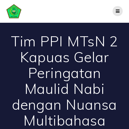
Skip
to
content
Tim PPI MTsN 2
Kapuas Gelar
Peringatan
Maulid Nabi
dengan Nuansa
Multibahasa