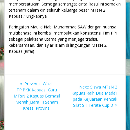
mempersatukan. Semoga semangat cinta Rasul ini semakin
tertanam dalam diri seluruh keluarga besar MTsN 2
Kapuas,” ungkapnya.
Peringatan Maulid Nabi Muhammad SAW dengan nuansa
multibahasa ini kembali membuktikan konsistensi Tim PPI
sebagai pelaksana utama yang menjaga tradisi,
kebersamaan, dan syiar Islam di lingkungan MTsN 2
Kapuas.(Rifai)
Navigasi
Previous
Previous:
Wakili
Next
Next:
Siswa MTsN 2
pos
post:
TP.PKK Kapuas, Guru
post:
Kapuas Raih Dua Medali
MTsN 2 Kapuas Berhasil
pada Kejuaraan Pencak
Meraih Juara III Senam
Silat SH Terate Cup 3
Kreasi Provinsi