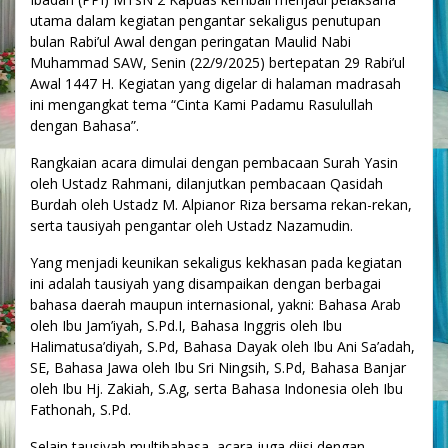
utama dalam kegiatan pengantar sekaligus penutupan
bulan Rabi’ul Awal dengan peringatan Maulid Nabi
Muhammad SAW, Senin (22/9/2025) bertepatan 29 Rabi’ul
Awal 1447 H. Kegiatan yang digelar di halaman madrasah
ini mengangkat tema “Cinta Kami Padamu Rasulullah
dengan Bahasa”.
Rangkaian acara dimulai dengan pembacaan Surah Yasin
oleh Ustadz Rahmani, dilanjutkan pembacaan Qasidah
Burdah oleh Ustadz M. Alpianor Riza bersama rekan-rekan,
serta tausiyah pengantar oleh Ustadz Nazamudin.
Yang menjadi keunikan sekaligus kekhasan pada kegiatan
ini adalah tausiyah yang disampaikan dengan berbagai
bahasa daerah maupun internasional, yakni: Bahasa Arab
oleh Ibu Jam’iyah, S.Pd.I, Bahasa Inggris oleh Ibu
Halimatusa’diyah, S.Pd, Bahasa Dayak oleh Ibu Ani Sa’adah,
SE, Bahasa Jawa oleh Ibu Sri Ningsih, S.Pd, Bahasa Banjar
oleh Ibu Hj. Zakiah, S.Ag, serta Bahasa Indonesia oleh Ibu
Fathonah, S.Pd.
Selain tausiyah multibahasa, acara juga diisi dengan