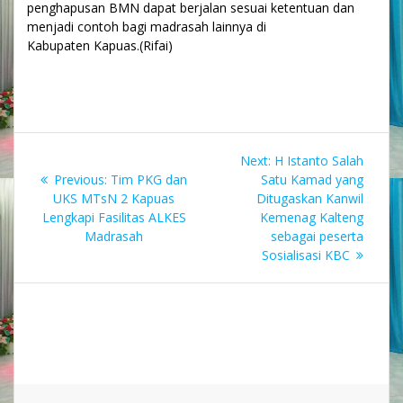
penghapusan BMN dapat berjalan sesuai ketentuan dan
menjadi contoh bagi madrasah lainnya di
Kabupaten Kapuas.(Rifai)
Navigasi
Next
Next:
H Istanto Salah
pos
Previous
post:
Previous:
Tim PKG dan
Satu Kamad yang
post:
UKS MTsN 2 Kapuas
Ditugaskan Kanwil
Lengkapi Fasilitas ALKES
Kemenag Kalteng
Madrasah
sebagai peserta
Sosialisasi KBC