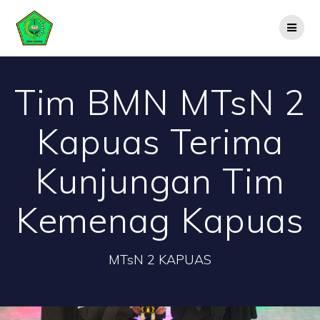
Skip
to
content
Tim BMN MTsN 2
Kapuas Terima
Kunjungan Tim
Kemenag Kapuas
MTsN 2 KAPUAS