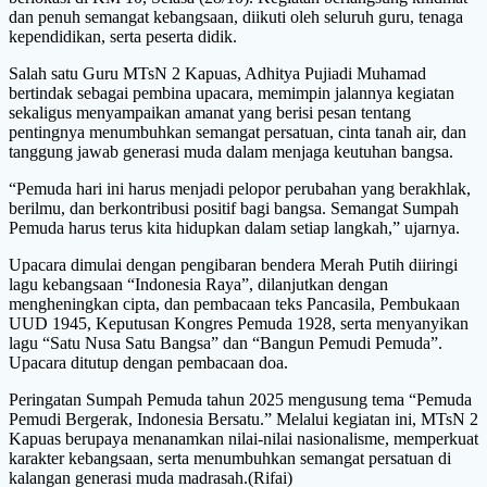
dan penuh semangat kebangsaan, diikuti oleh seluruh guru, tenaga
kependidikan, serta peserta didik.
Salah satu Guru MTsN 2 Kapuas, Adhitya Pujiadi Muhamad
bertindak sebagai pembina upacara, memimpin jalannya kegiatan
sekaligus menyampaikan amanat yang berisi pesan tentang
pentingnya menumbuhkan semangat persatuan, cinta tanah air, dan
tanggung jawab generasi muda dalam menjaga keutuhan bangsa.
“Pemuda hari ini harus menjadi pelopor perubahan yang berakhlak,
berilmu, dan berkontribusi positif bagi bangsa. Semangat Sumpah
Pemuda harus terus kita hidupkan dalam setiap langkah,” ujarnya.
Upacara dimulai dengan pengibaran bendera Merah Putih diiringi
lagu kebangsaan “Indonesia Raya”, dilanjutkan dengan
mengheningkan cipta, dan pembacaan teks Pancasila, Pembukaan
UUD 1945, Keputusan Kongres Pemuda 1928, serta menyanyikan
lagu “Satu Nusa Satu Bangsa” dan “Bangun Pemudi Pemuda”.
Upacara ditutup dengan pembacaan doa.
Peringatan Sumpah Pemuda tahun 2025 mengusung tema “Pemuda
Pemudi Bergerak, Indonesia Bersatu.” Melalui kegiatan ini, MTsN 2
Kapuas berupaya menanamkan nilai-nilai nasionalisme, memperkuat
karakter kebangsaan, serta menumbuhkan semangat persatuan di
kalangan generasi muda madrasah.(Rifai)