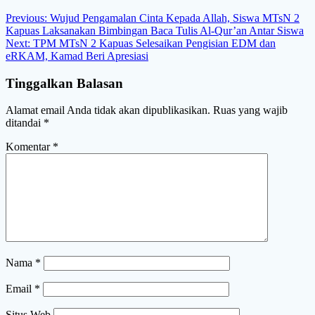
Navigasi
Previous
Previous:
Wujud Pengamalan Cinta Kepada Allah, Siswa MTsN 2
post:
Kapuas Laksanakan Bimbingan Baca Tulis Al-Qur’an Antar Siswa
pos
Next
Next:
TPM MTsN 2 Kapuas Selesaikan Pengisian EDM dan
post:
eRKAM, Kamad Beri Apresiasi
Tinggalkan Balasan
Alamat email Anda tidak akan dipublikasikan.
Ruas yang wajib
ditandai
*
Komentar
*
Nama
*
Email
*
Situs Web