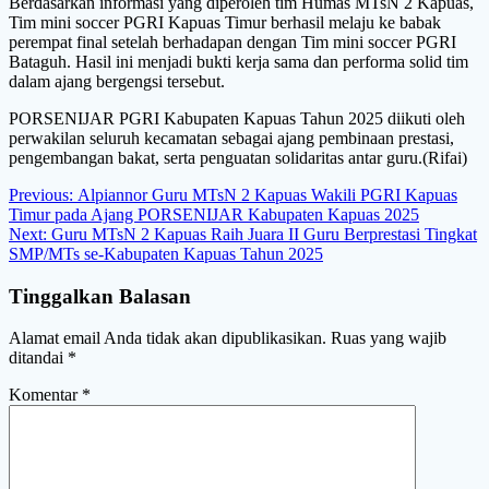
Berdasarkan informasi yang diperoleh tim Humas MTsN 2 Kapuas,
Tim mini soccer PGRI Kapuas Timur berhasil melaju ke babak
perempat final setelah berhadapan dengan Tim mini soccer PGRI
Bataguh. Hasil ini menjadi bukti kerja sama dan performa solid tim
dalam ajang bergengsi tersebut.
PORSENIJAR PGRI Kabupaten Kapuas Tahun 2025 diikuti oleh
perwakilan seluruh kecamatan sebagai ajang pembinaan prestasi,
pengembangan bakat, serta penguatan solidaritas antar guru.(Rifai)
Navigasi
Previous
Previous:
Alpiannor Guru MTsN 2 Kapuas Wakili PGRI Kapuas
post:
Timur pada Ajang PORSENIJAR Kabupaten Kapuas 2025
pos
Next
Next:
Guru MTsN 2 Kapuas Raih Juara II Guru Berprestasi Tingkat
post:
SMP/MTs se-Kabupaten Kapuas Tahun 2025
Tinggalkan Balasan
Alamat email Anda tidak akan dipublikasikan.
Ruas yang wajib
ditandai
*
Komentar
*