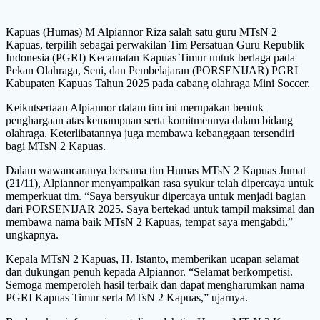
Kapuas (Humas) M Alpiannor Riza salah satu guru MTsN 2
Kapuas, terpilih sebagai perwakilan Tim Persatuan Guru Republik
Indonesia (PGRI) Kecamatan Kapuas Timur untuk berlaga pada
Pekan Olahraga, Seni, dan Pembelajaran (PORSENIJAR) PGRI
Kabupaten Kapuas Tahun 2025 pada cabang olahraga Mini Soccer.
Keikutsertaan Alpiannor dalam tim ini merupakan bentuk
penghargaan atas kemampuan serta komitmennya dalam bidang
olahraga. Keterlibatannya juga membawa kebanggaan tersendiri
bagi MTsN 2 Kapuas.
Dalam wawancaranya bersama tim Humas MTsN 2 Kapuas Jumat
(21/11), Alpiannor menyampaikan rasa syukur telah dipercaya untuk
memperkuat tim. “Saya bersyukur dipercaya untuk menjadi bagian
dari PORSENIJAR 2025. Saya bertekad untuk tampil maksimal dan
membawa nama baik MTsN 2 Kapuas, tempat saya mengabdi,”
ungkapnya.
Kepala MTsN 2 Kapuas, H. Istanto, memberikan ucapan selamat
dan dukungan penuh kepada Alpiannor. “Selamat berkompetisi.
Semoga memperoleh hasil terbaik dan dapat mengharumkan nama
PGRI Kapuas Timur serta MTsN 2 Kapuas,” ujarnya.