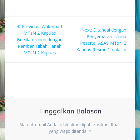
Navigasi
Previous
Previous:
Wakamad
Next
Next:
Ditandai dengan
pos
post:
MTsN 2 Kapuas
post:
Penyematan Tanda
Bersilaturahmi dengan
Peserta, ASAS MTsN 2
Pemberi Hibah Tanah
Kapuas Resmi Dimulai
MTsN 2 Kapuas
Tinggalkan Balasan
Alamat email Anda tidak akan dipublikasikan.
Ruas
yang wajib ditandai
*