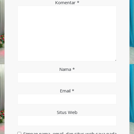
Komentar
*
Nama
*
Email
*
Situs Web
Simpan nama, email, dan situs web saya pada