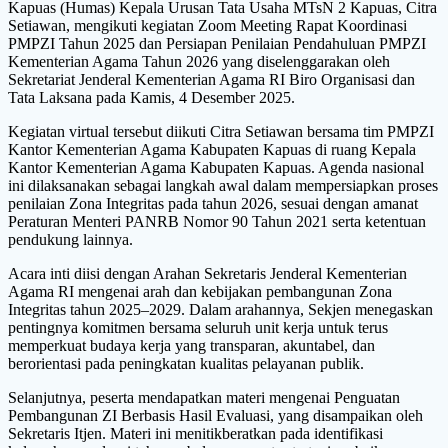
Kapuas (Humas) Kepala Urusan Tata Usaha MTsN 2 Kapuas, Citra
Setiawan, mengikuti kegiatan Zoom Meeting Rapat Koordinasi
PMPZI Tahun 2025 dan Persiapan Penilaian Pendahuluan PMPZI
Kementerian Agama Tahun 2026 yang diselenggarakan oleh
Sekretariat Jenderal Kementerian Agama RI Biro Organisasi dan
Tata Laksana pada Kamis, 4 Desember 2025.
Kegiatan virtual tersebut diikuti Citra Setiawan bersama tim PMPZI
Kantor Kementerian Agama Kabupaten Kapuas di ruang Kepala
Kantor Kementerian Agama Kabupaten Kapuas. Agenda nasional
ini dilaksanakan sebagai langkah awal dalam mempersiapkan proses
penilaian Zona Integritas pada tahun 2026, sesuai dengan amanat
Peraturan Menteri PANRB Nomor 90 Tahun 2021 serta ketentuan
pendukung lainnya.
Acara inti diisi dengan Arahan Sekretaris Jenderal Kementerian
Agama RI mengenai arah dan kebijakan pembangunan Zona
Integritas tahun 2025–2029. Dalam arahannya, Sekjen menegaskan
pentingnya komitmen bersama seluruh unit kerja untuk terus
memperkuat budaya kerja yang transparan, akuntabel, dan
berorientasi pada peningkatan kualitas pelayanan publik.
Selanjutnya, peserta mendapatkan materi mengenai Penguatan
Pembangunan ZI Berbasis Hasil Evaluasi, yang disampaikan oleh
Sekretaris Itjen. Materi ini menitikberatkan pada identifikasi