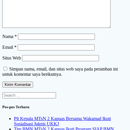
Nama
*
Email
*
Situs Web
Simpan nama, email, dan situs web saya pada peramban ini
untuk komentar saya berikutnya.
Search
for:
Pos-pos Terbaru
Plt Kepala MTsN 2 Kapuas Bersama Wakamad Ikuti
Sosialisasi Juknis UKKJ
Tim BMN MTsN 2 Kapuas Ikuti Program SIAP BMN