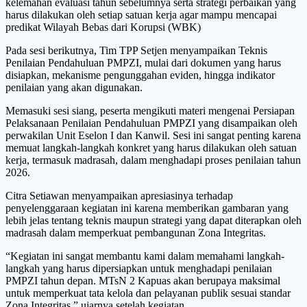
kelemahan evaluasi tahun sebelumnya serta strategi perbaikan yang
harus dilakukan oleh setiap satuan kerja agar mampu mencapai
predikat Wilayah Bebas dari Korupsi (WBK)
Pada sesi berikutnya, Tim TPP Setjen menyampaikan Teknis
Penilaian Pendahuluan PMPZI, mulai dari dokumen yang harus
disiapkan, mekanisme pengunggahan eviden, hingga indikator
penilaian yang akan digunakan.
Memasuki sesi siang, peserta mengikuti materi mengenai Persiapan
Pelaksanaan Penilaian Pendahuluan PMPZI yang disampaikan oleh
perwakilan Unit Eselon I dan Kanwil. Sesi ini sangat penting karena
memuat langkah-langkah konkret yang harus dilakukan oleh satuan
kerja, termasuk madrasah, dalam menghadapi proses penilaian tahun
2026.
Citra Setiawan menyampaikan apresiasinya terhadap
penyelenggaraan kegiatan ini karena memberikan gambaran yang
lebih jelas tentang teknis maupun strategi yang dapat diterapkan oleh
madrasah dalam memperkuat pembangunan Zona Integritas.
“Kegiatan ini sangat membantu kami dalam memahami langkah-
langkah yang harus dipersiapkan untuk menghadapi penilaian
PMPZI tahun depan. MTsN 2 Kapuas akan berupaya maksimal
untuk memperkuat tata kelola dan pelayanan publik sesuai standar
Zona Integritas,” ujarnya setelah kegiatan.