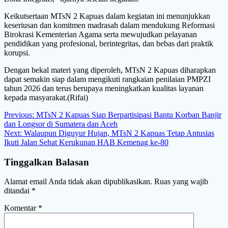
Keikutsertaan MTsN 2 Kapuas dalam kegiatan ini menunjukkan
keseriusan dan komitmen madrasah dalam mendukung Reformasi
Birokrasi Kementerian Agama serta mewujudkan pelayanan
pendidikan yang profesional, berintegritas, dan bebas dari praktik
korupsi.
Dengan bekal materi yang diperoleh, MTsN 2 Kapuas diharapkan
dapat semakin siap dalam mengikuti rangkaian penilaian PMPZI
tahun 2026 dan terus berupaya meningkatkan kualitas layanan
kepada masyarakat.(Rifai)
Navigasi
Previous
Previous:
MTsN 2 Kapuas Siap Berpartisipasi Bantu Korban Banjir
post:
dan Longsor di Sumatera dan Aceh
pos
Next
Next:
Walaupun Diguyur Hujan, MTsN 2 Kapuas Tetap Antusias
post:
Ikuti Jalan Sehat Kerukunan HAB Kemenag ke-80
Tinggalkan Balasan
Alamat email Anda tidak akan dipublikasikan.
Ruas yang wajib
ditandai
*
Komentar
*