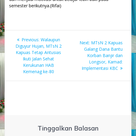
semester berikutnya.(Rifai)
Navigasi
Previous
Previous:
Walaupun
Next
Next:
MTsN 2 Kapuas
pos
post:
Diguyur Hujan, MTsN 2
post:
Galang Dana Bantu
Kapuas Tetap Antusias
Korban Banjir dan
Ikuti Jalan Sehat
Longsor, Kamad:
Kerukunan HAB
Implementasi KBC
Kemenag ke-80
Tinggalkan Balasan