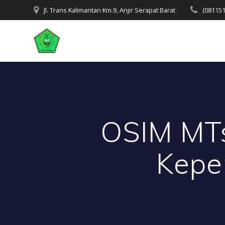
Skip
Jl. Trans Kalimantan Km.9, Anjir Serapat Barat
(08115
to
content
OSIM MTs
Kepe