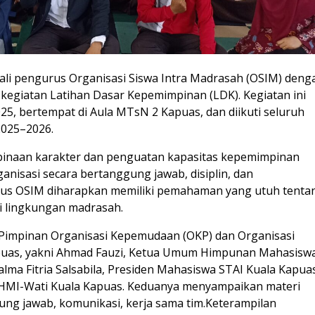
i pengurus Organisasi Siswa Intra Madrasah (OSIM) deng
egiatan Latihan Dasar Kepemimpinan (LDK). Kegiatan ini
5, bertempat di Aula MTsN 2 Kapuas, dan diikuti seluruh
025–2026.
binaan karakter dan penguatan kapasitas kepemimpinan
nisasi secara bertanggung jawab, disiplin, dan
ngurus OSIM diharapkan memiliki pemahaman yang utuh tenta
di lingkungan madrasah.
Pimpinan Organisasi Kepemudaan (OKP) dan Organisasi
uas, yakni Ahmad Fauzi, Ketua Umum Himpunan Mahasisw
alma Fitria Salsabila, Presiden Mahasiswa STAI Kuala Kapua
 HMI-Wati Kuala Kapuas. Keduanya menyampaikan materi
ung jawab, komunikasi, kerja sama tim.Keterampilan