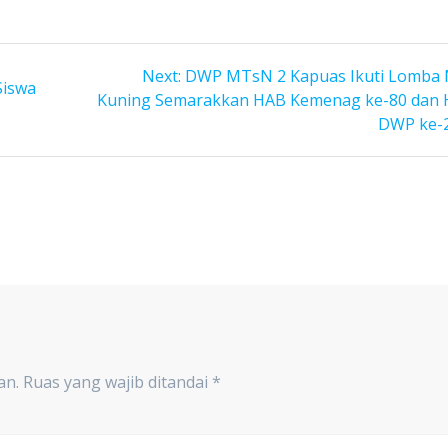
Next
Next:
DWP MTsN 2 Kapuas Ikuti Lomba 
Siswa
post:
Kuning Semarakkan HAB Kemenag ke-80 dan
DWP ke-
an.
Ruas yang wajib ditandai
*