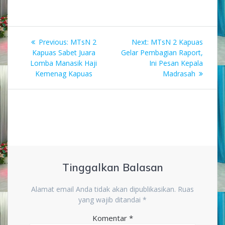
Navigasi
Previous
Next
Previous:
MTsN 2
Next:
MTsN 2 Kapuas
pos
post:
post:
Kapuas Sabet Juara
Gelar Pembagian Raport,
Lomba Manasik Haji
Ini Pesan Kepala
Kemenag Kapuas
Madrasah
Tinggalkan Balasan
Alamat email Anda tidak akan dipublikasikan.
Ruas
yang wajib ditandai
*
Komentar
*