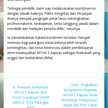
“Sebagai pendidik, kami siap melaksanakan komitmen ini
dengan sebaik-baiknya. Pakta Integritas dan Perjanjian
Kinerja menjadi pengingat untuk terus meningkatkan
profesionalisme, kedisiplinan, serta tanggung jawab dalam
mendidik dan melayani peserta didik,” tuturnya.
Ia menambahkan bahwa komitmen tersebut menjadi
motivasi bagi para guru untuk bekerja lebih terarah,
berintegritas, dan terus berinovasi dalam pembelajaran
demi mewujudkan MTsN 2 Kapuas sebagai madrasah yang
unggul dan berkarakter.(Rifai)
Navigasi
Next
Next:
Tingkatkan
Previous
Previous:
Wakamad
pos
post:
Kompetensi Pegawai,
post:
MTsN 2 Kapuas Ikuti
MTsN 2 Kapuas Gelar
Zoom Sosialisasi SNMB
Workshop Penyusunan
MAN IC Kota Palangka
Anjab dan RHK Tahun
Raya