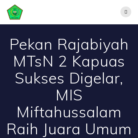
Skip
to
content
Pekan Rajabiyah
MTsN 2 Kapuas
Sukses Digelar,
MIS
Miftahussalam
Raih Juara Umum