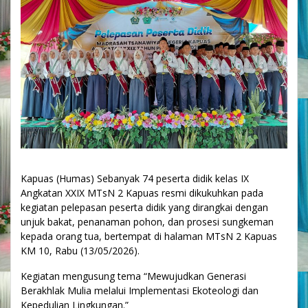
Kapuas (Humas) Sebanyak 74 peserta didik kelas IX
Angkatan XXIX MTsN 2 Kapuas resmi dikukuhkan pada
kegiatan pelepasan peserta didik yang dirangkai dengan
unjuk bakat, penanaman pohon, dan prosesi sungkeman
kepada orang tua, bertempat di halaman MTsN 2 Kapuas
KM 10, Rabu (13/05/2026).
Kegiatan mengusung tema “Mewujudkan Generasi
Berakhlak Mulia melalui Implementasi Ekoteologi dan
Kepedulian Lingkungan.”