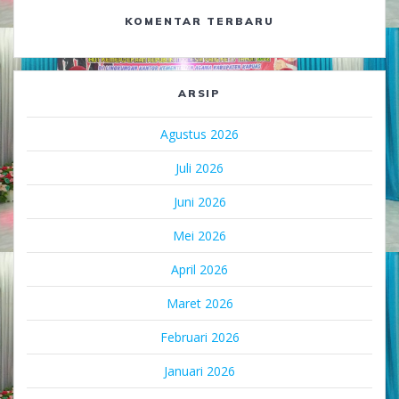
KOMENTAR TERBARU
ARSIP
Agustus 2026
Juli 2026
Juni 2026
Mei 2026
April 2026
Maret 2026
Februari 2026
Januari 2026