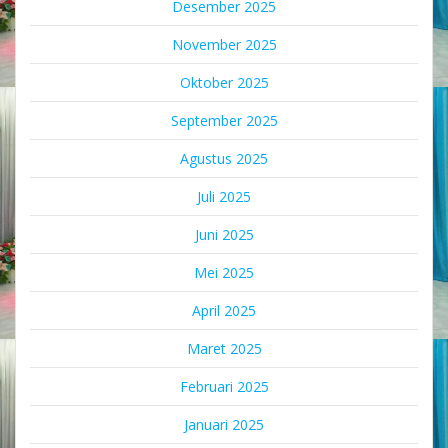
Desember 2025
November 2025
Oktober 2025
September 2025
Agustus 2025
Juli 2025
Juni 2025
Mei 2025
April 2025
Maret 2025
Februari 2025
Januari 2025