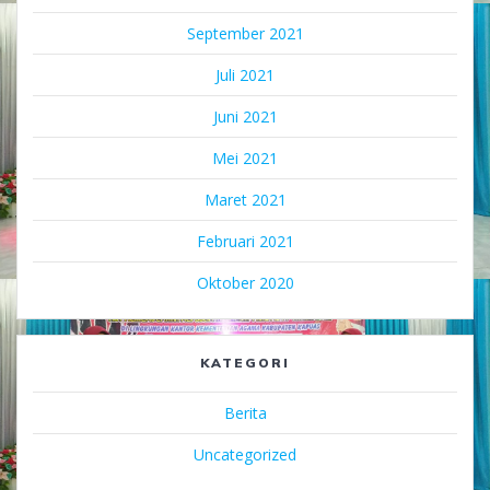
September 2021
Juli 2021
Juni 2021
Mei 2021
Maret 2021
Februari 2021
Oktober 2020
KATEGORI
Berita
Uncategorized