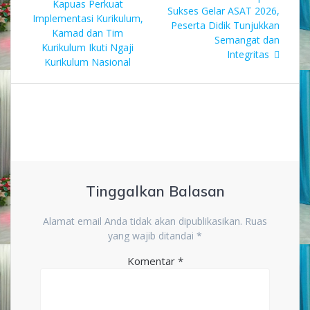
pos
post:
Kapuas Perkuat
post:
Sukses Gelar ASAT 2026,
Implementasi Kurikulum,
Peserta Didik Tunjukkan
Kamad dan Tim
Semangat dan
Kurikulum Ikuti Ngaji
Integritas
Kurikulum Nasional
Tinggalkan Balasan
Alamat email Anda tidak akan dipublikasikan.
Ruas
yang wajib ditandai
*
Komentar
*