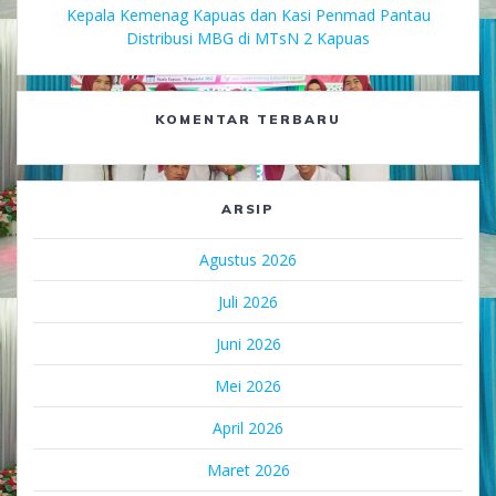
Kepala Kemenag Kapuas dan Kasi Penmad Pantau
Distribusi MBG di MTsN 2 Kapuas
KOMENTAR TERBARU
ARSIP
Agustus 2026
Juli 2026
Juni 2026
Mei 2026
April 2026
Maret 2026