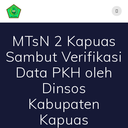
Skip
to
content
MTsN 2 Kapuas
Sambut Verifikasi
Data PKH oleh
Dinsos
Kabupaten
Kapuas