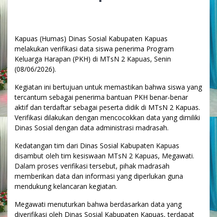
Kapuas (Humas) Dinas Sosial Kabupaten Kapuas
melakukan verifikasi data siswa penerima Program
Keluarga Harapan (PKH) di MTsN 2 Kapuas, Senin
(08/06/2026).
Kegiatan ini bertujuan untuk memastikan bahwa siswa yang
tercantum sebagai penerima bantuan PKH benar-benar
aktif dan terdaftar sebagai peserta didik di MTsN 2 Kapuas.
Verifikasi dilakukan dengan mencocokkan data yang dimiliki
Dinas Sosial dengan data administrasi madrasah.
Kedatangan tim dari Dinas Sosial Kabupaten Kapuas
disambut oleh tim kesiswaan MTsN 2 Kapuas, Megawati.
Dalam proses verifikasi tersebut, pihak madrasah
memberikan data dan informasi yang diperlukan guna
mendukung kelancaran kegiatan.
Megawati menuturkan bahwa berdasarkan data yang
diverifikasi oleh Dinas Sosial Kabupaten Kapuas, terdapat