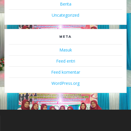
Berita
Uncategorized
META
Masuk
Feed entri
Feed komentar
WordPress.org