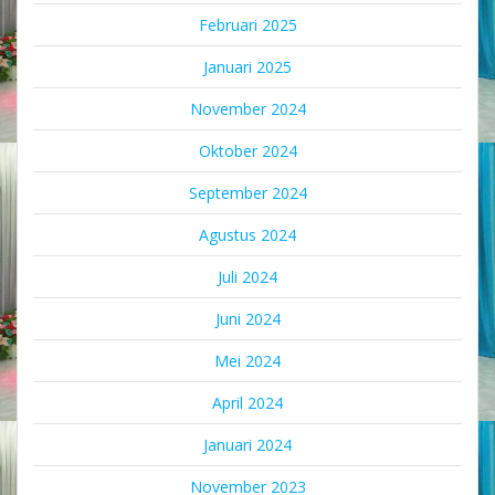
Februari 2025
Januari 2025
November 2024
Oktober 2024
September 2024
Agustus 2024
Juli 2024
Juni 2024
Mei 2024
April 2024
Januari 2024
November 2023