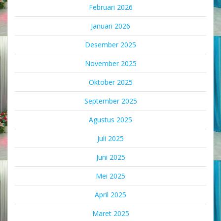
Februari 2026
Januari 2026
Desember 2025
November 2025
Oktober 2025
September 2025
Agustus 2025
Juli 2025
Juni 2025
Mei 2025
April 2025
Maret 2025