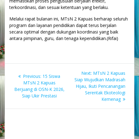
memastikan proses pengusulan berjalan efektif,
terkoordinasi, dan sesuai ketentuan yang berlaku.
Melalui rapat bulanan ini, MTsN 2 Kapuas berharap seluruh
program dan layanan pendidikan dapat terus berjalan
secara optimal dengan dukungan koordinasi yang baik
antara pimpinan, guru, dan tenaga kependidikan.(Rifai)
Navigasi
Next
Next:
MTsN 2 Kapuas
Previous
Previous:
15 Siswa
pos
post:
Siap Wujudkan Madrasah
post:
MTsN 2 Kapuas
Hijau, Ikuti Pencanangan
Berjuang di OSN-K 2026,
Serentak Ekoteologi
Siap Ukir Prestasi
Kemenag