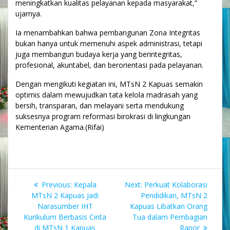
meningkatkan kualitas pelayanan kepada masyarakat,”
ujarnya.
Ia menambahkan bahwa pembangunan Zona Integritas
bukan hanya untuk memenuhi aspek administrasi, tetapi
juga membangun budaya kerja yang berintegritas,
profesional, akuntabel, dan berorientasi pada pelayanan.
Dengan mengikuti kegiatan ini, MTsN 2 Kapuas semakin
optimis dalam mewujudkan tata kelola madrasah yang
bersih, transparan, dan melayani serta mendukung
suksesnya program reformasi birokrasi di lingkungan
Kementerian Agama.(Rifai)
Navigasi
Previous
Next
Previous:
Kepala
Next:
Perkuat Kolaborasi
pos
post:
post:
MTsN 2 Kapuas Jadi
Pendidikan, MTsN 2
Narasumber IHT
Kapuas Libatkan Orang
Kurikulum Berbasis Cinta
Tua dalam Pembagian
di MTsN 1 Kapuas
Rapor