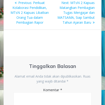
Previous
Next
Previous:
Perkuat
Next:
MTsN 2 Kapuas
pos
post:
post:
Kolaborasi Pendidikan,
Matangkan Pembagian
MTsN 2 Kapuas Libatkan
Tugas Mengajar dan
Orang Tua dalam
MATSAMA, Siap Sambut
Pembagian Rapor
Tahun Ajaran Baru
Tinggalkan Balasan
Alamat email Anda tidak akan dipublikasikan.
Ruas
yang wajib ditandai
*
Komentar
*