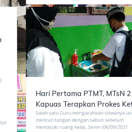
n
)
Hari Pertama PTMT, MTsN 2
Kapuas Terapkan Prokes Ke
Salah satu Guru mengarahkan siswanya un
mencuci tangan dengan sabun sebelum
ntor
memasuki ruang kelas, Senin (06/09/2021