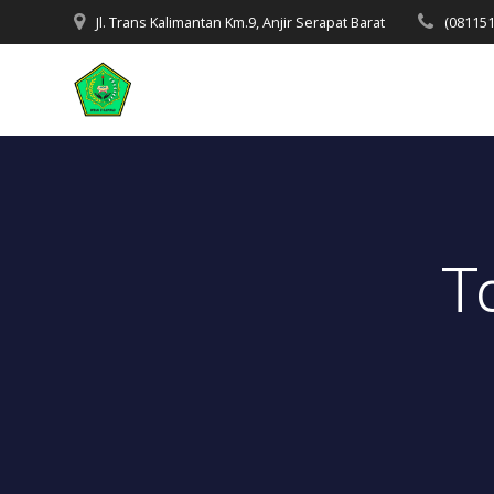
Skip
Jl. Trans Kalimantan Km.9, Anjir Serapat Barat
(08115
to
content
T