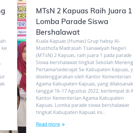
ng
MTsN 2 Kapuas Raih Juara 1
Lomba Parade Siswa
Bershalawat
sah
Kuala Kapuas (Humas) Grup habsy Al-
 ke
Musthofa Madrasah Tsanawiyah Negeri
(MTsN) 2 Kapuas, raih juara 1 pada parade
,
Siswa bershalawat tingkat Sekolah Menen
Pertama/sederajat Se-Kabupaten Kapuas, 
sir
diselenggarakan oleh Kantor Kementerian
hak
Agama Kabupaten Kapuas, yang dilaksana
tanggal 16-17 Agustus 2022, bertempat di 
Kantor Kementerian Agama Kabupaten
Kapuas. Lomba parade siswa bershalawat
tingkat Kabupaten Kapuas ini…
Read more