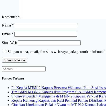
Komentar
*
Nama
*
Email
*
Situs Web
Simpan nama, email, dan situs web saya pada peramban ini untuk
Search
for:
Pos-pos Terbaru
Plt Kepala MTsN 2 Kapuas Bersama Wakamad Ikuti Sosialisa
Tim BMN MTsN 2 Kapuas Ikuti Program SIAP BMN Kemente
Sholawat Burdah Menggema di MTsN 2 Kapuas, Perkuat Karakt
Kepala Kemenag Kapuas dan Kasi Penmad Pantau Distribus
Ciptakan Lingkungan Belajar Nyaman, MTsN 2 Kapuas Laksa