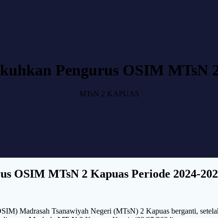
kuhkan Pengurus OSIM MTsN 2 
MTsN 2 KAPUAS
us OSIM MTsN 2 Kapuas Periode 2024-202
OSIM) Madrasah Tsanawiyah Negeri (MTsN) 2 Kapuas berganti, sete