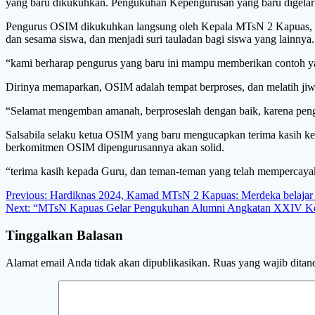
yang baru dikukuhkan. Pengukuhan Kepengurusan yang baru digelar
Pengurus OSIM dikukuhkan langsung oleh Kepala MTsN 2 Kapuas, pen
dan sesama siswa, dan menjadi suri tauladan bagi siswa yang lainnya.
“kami berharap pengurus yang baru ini mampu memberikan contoh ya
Dirinya memaparkan, OSIM adalah tempat berproses, dan melatih jiw
“Selamat mengemban amanah, berproseslah dengan baik, karena penga
Salsabila selaku ketua OSIM yang baru mengucapkan terima kasih 
berkomitmen OSIM dipengurusannya akan solid.
“terima kasih kepada Guru, dan teman-teman yang telah mempercayaka
Navigasi
Previous
Previous:
Hardiknas 2024, Kamad MTsN 2 Kapuas: Merdeka belajar 
Next
post:
Next:
“MTsN Kapuas Gelar Pengukuhan Alumni Angkatan XXIV Ke
pos
post:
Tinggalkan Balasan
Alamat email Anda tidak akan dipublikasikan.
Ruas yang wajib ditan