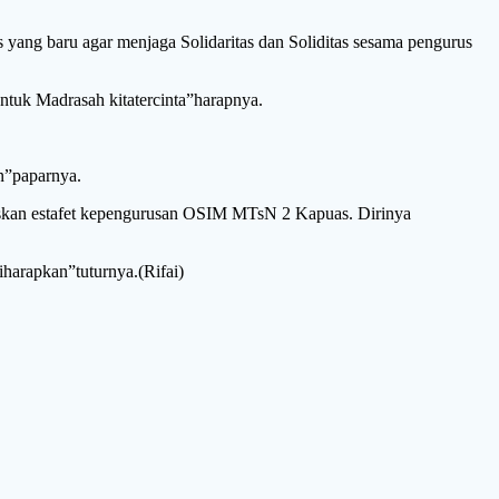
ang baru agar menjaga Solidaritas dan Soliditas sesama pengurus
tuk Madrasah kitatercinta”harapnya.
n”paparnya.
uskan estafet kepengurusan OSIM MTsN 2 Kapuas. Dirinya
iharapkan”tuturnya.(Rifai)