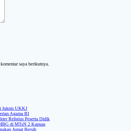
 komentar saya berikutnya.
si Juknis UKKJ
rian Agama RI
er Religius Peserta Didik
i MBG di MTsN 2 Kapuas
nakan Jumat Bersih