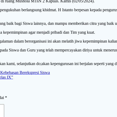
 di ruang Mushola MTsN 2 Kapuas. Kamis (02/05/2024).
gukuhan berlangsung khidmat. H Istanto berpesan kepada pengurus y
ng baik bagi Siswa lainnya, dan mampu memberikan citra yang baik un
a kepemimpinan agar menjadi pribadi dan Tim yang kuat.
laman dalam berorganisasi ini akan melatih jiwa kepemimpinan kalia
kepada Siswa dan Guru yang telah mempercayakan diriya untuk mener
n kami, selanjutkan do;akan kepengurusan ini berjalan seperti yang d
Kebebasan Berekspresi Siswa
las IX”
dai
*