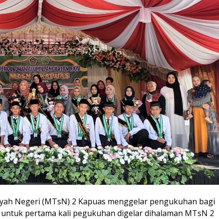
yah Negeri (MTsN) 2 Kapuas menggelar pengukuhan bagi
ng untuk pertama kali pegukuhan digelar dihalaman MTsN 2