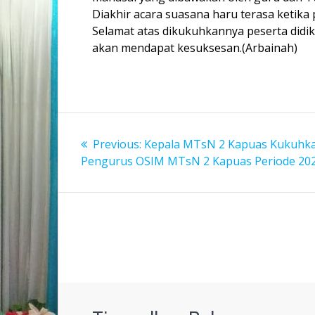
Diakhir acara suasana haru terasa ketik
Selamat atas dikukuhkannya peserta didik
akan mendapat kesuksesan.(Arbainah)
Navigasi
Previous
Previous:
Kepala MTsN 2 Kapuas Kukuhk
pos
post:
Pengurus OSIM MTsN 2 Kapuas Periode 20