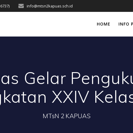
16737)
info@mtsn2kapuas.sch.id
HOME
INFO 
as Gelar Penguk
katan XXIV Kelas
MTsN 2 KAPUAS