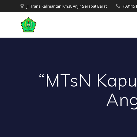
Skip
Jl. Trans Kalimantan Km.9, Anjir Serapat Barat
(08115
to
content
“MTsN Kapu
Ang