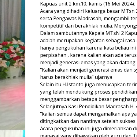
Kapuas unit 2 km.10, kamis (16 Mei 2024).
Acara yang dihadiri keluarga besar MTsn 
serta Pengawas Madrasah, mengambil tema
kompetitif dan berakhlak mulia. Menyon
Dalam sambutannya Kepala MTsN 2 Kapu
adalah merupakan kegiatan sebagai rasa 
hanya pengukuhan karena kata beliau ini 
perpisahan , karena kalian akan ada teru
menjadi generasi emas yang akan datang.
“Kalian akan menjadi generasi emas dan sy
harus berakhlak mulia” ujarnya
Selain itu H.Istanto juga menucapkan ter
yang telah mendukung proses pendidikan p
menggambarkan betapa besar penghargaa
Selanjutnya Kasi Pendidikan Madrasah H
“kalian semua dapat mengamalkan apa yan
ditingkatkan dan nantinya setelah sukses 
Acara pengukuhan ini juga dimeriahkan de
manasai yang dibawakan oleh guru dan T