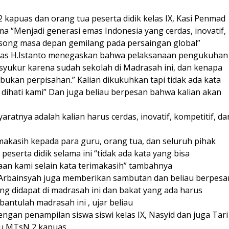
2 kapuas dan orang tua peserta didik kelas IX, Kasi Penmad
 “Menjadi generasi emas Indonesia yang cerdas, inovatif,
gsong masa depan gemilang pada persaingan global”
as H.Istanto menegaskan bahwa pelaksanaan pengukuhan
syukur karena sudah sekolah di Madrasah ini, dan kenapa
bukan perpisahan.” Kalian dikukuhkan tapi tidak ada kata
s dihati kami” Dan juga beliau berpesan bahwa kalian akan
aratnya adalah kalian harus cerdas, inovatif, kompetitif, da
imakasih kepada para guru, orang tua, dan seluruh pihak
eserta didik selama ini “tidak ada kata yang bisa
n kami selain kata terimakasih” tambahnya
. Arbainsyah juga memberikan sambutan dan beliau berpesa
g didapat di madrasah ini dan bakat yang ada harus
bantulah madrasah ini , ujar beliau
ngan penampilan siswa siswi kelas IX, Nasyid dan juga Tari
u MTsN 2 kapuas.