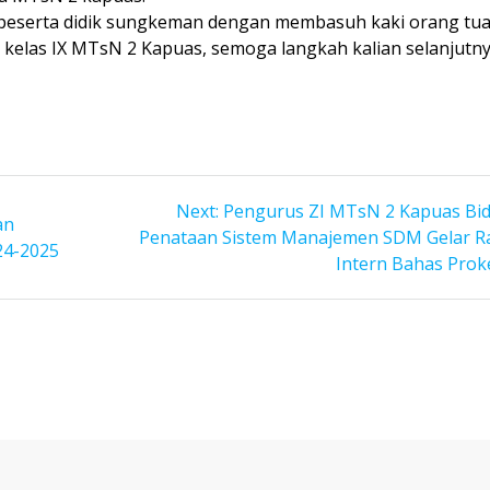
a peserta didik sungkeman dengan membasuh kaki orang tua
 kelas IX MTsN 2 Kapuas, semoga langkah kalian selanjutn
Next
Next:
Pengurus ZI MTsN 2 Kapuas Bi
an
post:
Penataan Sistem Manajemen SDM Gelar R
24-2025
Intern Bahas Prok