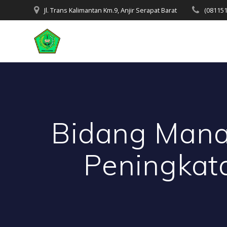
Skip
Jl. Trans Kalimantan Km.9, Anjir Serapat Barat
(08115
to
content
Bidang Mana
Peningkata