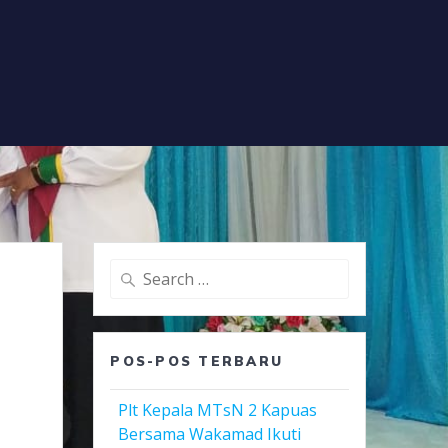
Search
for:
POS-POS TERBARU
Plt Kepala MTsN 2 Kapuas
Bersama Wakamad Ikuti