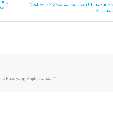
dang
Next
Next:
MTsN 2 Kapuas Galakan Utamakan Sh
pat
post:
Berjama
an.
Ruas yang wajib ditandai
*