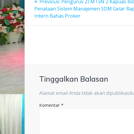
Previous
Previous:
Pengurus ZI MTsN 2 Kapuas Bi
post:
pos
Penataan Sistem Manajemen SDM Gelar Ra
Intern Bahas Proker
Tinggalkan Balasan
Alamat email Anda tidak akan dipublikasik
Komentar
*