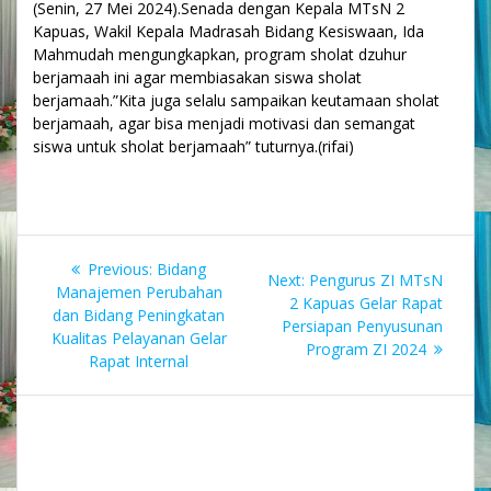
(Senin, 27 Mei 2024).Senada dengan Kepala MTsN 2
Kapuas, Wakil Kepala Madrasah Bidang Kesiswaan, Ida
Mahmudah mengungkapkan, program sholat dzuhur
berjamaah ini agar membiasakan siswa sholat
berjamaah.”Kita juga selalu sampaikan keutamaan sholat
berjamaah, agar bisa menjadi motivasi dan semangat
siswa untuk sholat berjamaah” tuturnya.(rifai)
Navigasi
Previous
Previous:
Bidang
Next
Next:
Pengurus ZI MTsN
pos
post:
Manajemen Perubahan
post:
2 Kapuas Gelar Rapat
dan Bidang Peningkatan
Persiapan Penyusunan
Kualitas Pelayanan Gelar
Program ZI 2024
Rapat Internal