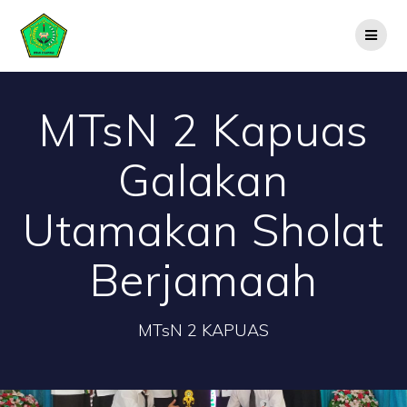
Skip
to
content
MTsN 2 Kapuas
Galakan
Utamakan Sholat
Berjamaah
MTsN 2 KAPUAS