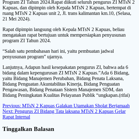
Program ZI Tahun 2024.Rapat diikuti seluruh pengurus ZI MTsN 2
Kapuas, dan dipimpin oleh Kepala MTsN 2 Kapuas, bertempat di
ruang MTsN 2 Kapuas unit 2, Jl. trans kalimantan km.10, (Selasa,
21 Mei 2024).
Rapat dipimpin langsung oleh Kepala MTsN 2 Kapuas, beliau
mengatakan rapat bertujuan untuk mempersiapkan penyusunan
program ZI Tahun 2024.
“Salah satu pembahasan hari ini, yaitu pembuatan jadwal
penyusunan program” ujarnya.
Lanjutnya, Adapun hasil kesepakatan pengurus ZI, bahwa ada 6
bidang dalam kepengurusan ZI MTsN 2 Kapuas.”Ada 6 Bidang,
yaitu Bidang Manajemen Perubahan, Bidang Penata Laksana,
Bidang Penguatan Akuntabilitas Kinerja, Bidang Penguatan
Pengawasan, Bidang Penataan Sistem Manajemen SDM, dan
Bidang Peningkatan Kualitas Pelayanan Publik “ungkapan.(rifai)
Navigasi
Previous
Previous:
MTsN 2 Kapuas Galakan Utamakan Sholat Berjamaah
Next
post:
Next:
Pengurus ZI Bidang Tata laksana MTsN 2 Kapuas Gelar
pos
post:
Rapat Internal
Tinggalkan Balasan