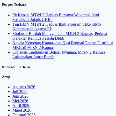
Pos-pos Terbaru
Plt Kepala MTsN 2 Kapuas Bersama Wakamad Ikuti
Sosialisasi Juknis UKKJ
Tim BMN MTsN 2 Kapuas Ikuti Program SIAP BMN
Kementerian Agama RI
Sholawat Burdah Menggema di MTsN 2 Kapuas, Perkuat
Karakter Religius Peserta Didik
Kepala Kemenag Kapuas dan Kasi Penmad Pantau Distribusi
MBG di MTsN 2 Kapuas
Ciptakan Lingkungan Belajar Nyaman, MTsN 2 Kapuas
Laksanakan Jumat Bersih
Komentar Terbaru
Arsip
Agustus 2026
Juli 2026
Juni 2026
Mei 2026
April 2026
Maret 2026
Februari 2026